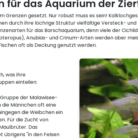
 für das Aquarium der Zier
m Grenzen gesetzt. Nur robust muss es sein! Kalklochges
hen durch ihre löchrige Struktur vielfältige Versteck- u
lanzenarten für das Barschaquarium, denn viele der Cichl
pteropus), Anubias- und Crinum-Arten werden aber meist
 Fischen oft als Deckung genutzt werden.
h, was ihre
ruppen einteilen:
e Gruppe der Malawisee-
en die Männchen oft eine
hingegen die Weibchen ein
n. Für die Zucht von
 Maulbrüter. Das
 übrigens "in den Felsen