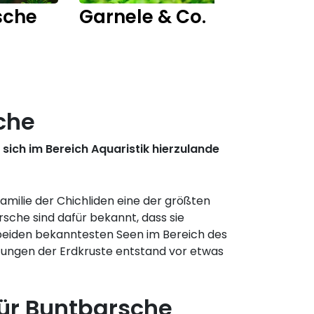
sche
Garnele & Co.
Fisch
che
ich im Bereich Aquaristik hierzulande
amilie der Chichliden eine der größten
rsche sind dafür bekannt, dass sie
 beiden bekanntesten Seen im Bereich des
rfungen der Erdkruste entstand vor etwas
ür Buntbarsche