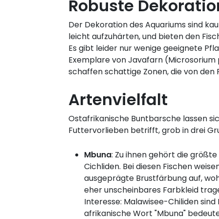
Robuste Dekoration
Der Dekoration des Aquariums sind kau
leicht aufzuhärten, und bieten den Fisc
Es gibt leider nur wenige geeignete Pf
Exemplare von Javafarn (Microsorium 
schaffen schattige Zonen, die von den
Artenvielfalt
Ostafrikanische Buntbarsche lassen sic
Futtervorlieben betrifft, grob in drei G
Mbuna
:
Zu ihnen gehört die größt
Cichliden. Bei diesen Fischen weis
ausgeprägte Brustfärbung auf, wo
eher unscheinbares Farbkleid trage
Interesse: Malawisee-Chiliden sind
afrikanische Wort "Mbuna" bedeutet