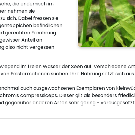
sche, die endemisch im
ser nehmen sie
u sich. Dabei fressen sie
Algenteppichen befindlichen
 artgerechten Ernährung
gewisser Anteil an
ng also nicht vergessen
erwiegend im freien Wasser der Seen auf. Verschiedene
von Felsformationen suchen. Ihre Nahrung setzt sich au
manchmal auch ausgewachsenen Exemplaren von kleinwüch
ochromis compressiceps. Dieser gilt als besonders friedli
nd gegenüber anderen Arten sehr gering - vorausgesetzt,